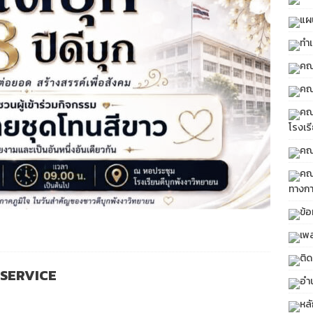
แผ
ทำเ
คณ
คณ
คณ
โรงเร
คณ
คณ
ทางกา
ข้อ
เพ
ติด
E-SERVICE
อำน
หล