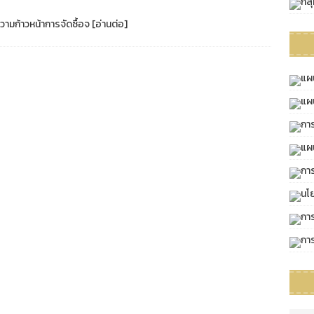
กลุ
วามก้าวหน้าการจัดซื้อจ
[อ่านต่อ]
แผ
แผ
การ
แผ
กา
นโ
กา
กา