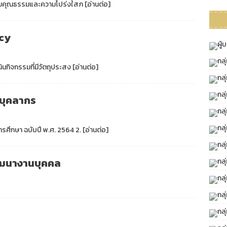
สริมคุณธรรมและความโปร่งใสภ
[อ่านต่อ]
icy
ผู้
กล
ินกิจกรรมที่มีวัตถุประสง
[อ่านต่อ]
กล
กลุ
มบุคลากร
กล
กล
รศึกษา ฉบับปี พ.ศ. 2564 2.
[อ่านต่อ]
กลุ
ฒนางานบุคคล
กล
กล
กลุ
กลุ