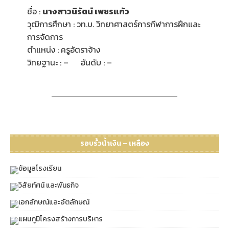
ชื่อ :
นางสาว
นิรัตน์ เพชรแก้ว
วุฒิการศึกษา : วท.บ. วิทยาศาสตร์การกีฬาการฝึกและ
การจัดการ
ตำแหน่ง : ครูอัตราจ้าง
วิทยฐานะ : – อันดับ : –
รอบรั้วน้ำเงิน – เหลือง
ข้อมูลโรงเรียน
วิสัยทัศน์ และพันธกิจ
เอกลักษณ์และอัตลักษณ์
แผนภูมิโครงสร้างการบริหาร