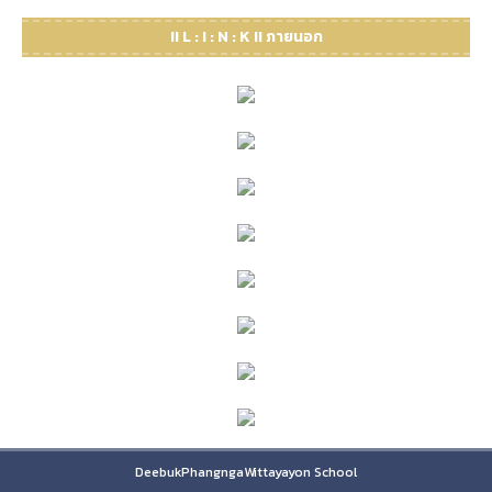
!! L : I : N : K !! ภายนอก
DeebukPhangngaWittayayon School