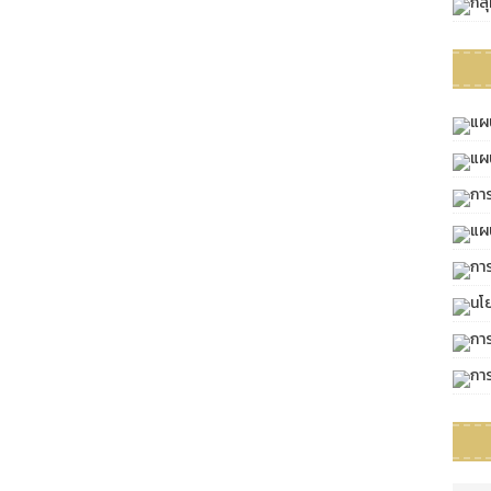
กลุ
แผ
แผ
การ
แผ
กา
นโ
กา
กา