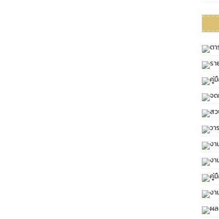
ตา
ราย
คู่
จด
สว
วา
งา
งา
คู่
งา
ผล